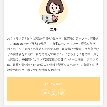
エル
おうちモンテ&おうち英語6年目の3児ママ。国際モンテッソーリ資格あ
り。 Instagram(9.4万人)で発信中。自宅にモンテッソーリ環境を作り、
おうちモンテやおうち英語を実践する他、知育遊びや旅育・台所育児な
どの実体験を大切に『自分で考えて学ぶ子』になるよう子育て中。おう
ち英語で、IB(国際バカロレア)認定校の老舗インターに転園。 ブログで
は、書籍や実体験・SNSの口コミ情報を記事をまとめたり、知育や幼児
教育の割引クーポンやお得情報も更新中♪
＼follow me!／