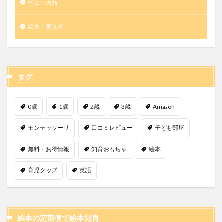
ベビー用品
絵本・育児本
タグ
0歳
1歳
2歳
3歳
Amazon
モンテッソーリ
口コミレビュー
子ども部屋
無料・お得情報
知育おもちゃ
絵本
育児グッズ
英語
絵本の定期便で絵本知育