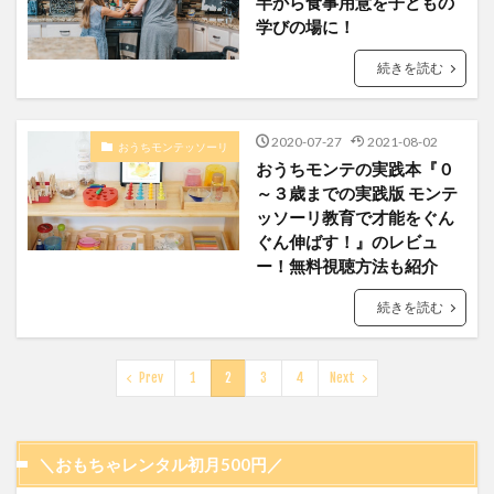
半から食事用意を子どもの
学びの場に！
続きを読む
2020-07-27
2021-08-02
おうちモンテッソーリ
おうちモンテの実践本『０
～３歳までの実践版 モンテ
ッソーリ教育で才能をぐん
ぐん伸ばす！』のレビュ
ー！無料視聴方法も紹介
続きを読む
Prev
1
2
3
4
Next
＼おもちゃレンタル初月500円／