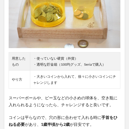
用意した
・使っていない硬貨（外貨）
もの
・透明な貯金箱（100均グッズ、Seriaで購入）
・大きいコインから入れて、徐々に小さいコインにチ
やり方
ャレンジします
スーパーボールや、ビー玉などの小さめの球体を、空き瓶に
入れられるようになったら、チャレンジすると良いです。
コインは平らなので、穴の形に合わせて入れる時に
手首をひ
ねる必要
があり、
1歳半頃から2歳
が目安です。