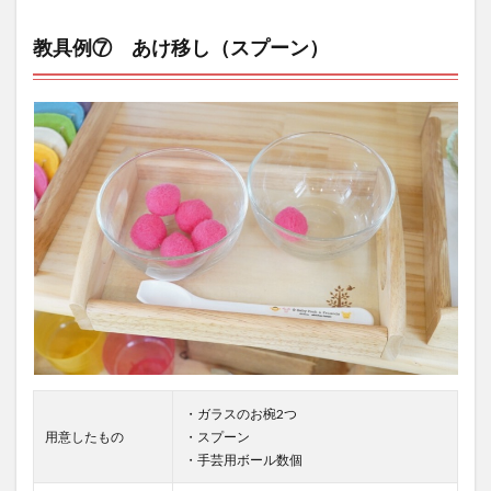
教具例⑦ あけ移し（スプーン）
・ガラスのお椀2つ
用意したもの
・スプーン
・手芸用ボール数個