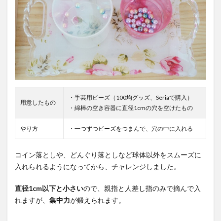
・手芸用ビーズ（100均グッズ、Seriaで購入）
用意したもの
・綿棒の空き容器に直径1cmの穴を空けたもの
やり方
・一つずつビーズをつまんで、穴の中に入れる
コイン落としや、どんぐり落としなど球体以外をスムーズに
入れられるようになってから、チャレンジしました。
直径1cm以下と小さい
ので、親指と人差し指のみで摘んで入
れますが、
集中力
が鍛えられます。