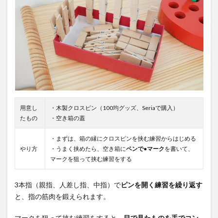
用意し
・木製クロスピン（100均グッズ、Seriaで購入）
たもの
・空き箱の蓋
・まずは、箱の縁にクロスピンを挟む練習からはじめる
やり方
・うまく挟めたら、空き箱に
ペンで●マーク
を書いて、
マークを狙って挟む練習をする
3本指（親指、人差し指、中指）で
ピンを開く練習を繰り返す
と、指の筋肉を鍛えられます。
マークを狙って挟む練習をすると、
目で見たものを手でコン