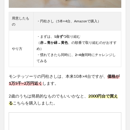
用意したも
・円柱さし（5本×4台、Amazonで購入）
の
・まずは、
1台ずつ
取り組む
（
赤→青か緑→黄色
、の順番で取り組むのがおすす
やり方
め）
・慣れてきたら同時に、
2~4台
同時にチャレンジし
てみる
モンテッソーリの円柱さしは、本来10本×4台ですが、
価格が
1万5千~2万円近く
します。
2歳のうちは簡易的なものでもいいかなと、
2000円台で買え
る
こちらを購入しました。