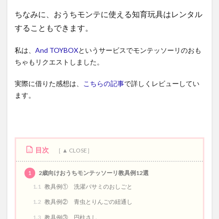
ちなみに、おうちモンテに使える知育玩具はレンタル
することもできます。
私は、
And TOYBOX
というサービスでモンテッソーリのおも
ちゃもリクエストしました。
実際に借りた感想は、
こちらの記事
で詳しくレビューしてい
ます。
目次
1
2歳向けおうちモンテッソーリ教具例12選
1.1
教具例① 洗濯バサミのおしごと
1.2
教具例② 青虫とりんごの紐通し
1.3
教具例③ 円柱さし