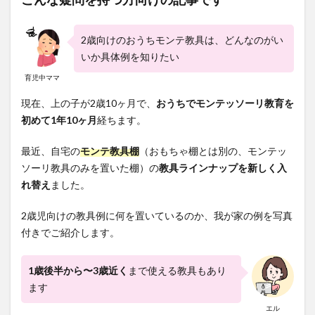
2歳向けのおうちモンテ教具は、どんなのがい
いか具体例を知りたい
育児中ママ
現在、上の子が2歳10ヶ月で、
おうちでモンテッソーリ教育を
初めて1年10ヶ月
経ちます。
最近、自宅の
モンテ教具棚
（おもちゃ棚とは別の、モンテッ
ソーリ教具のみを置いた棚）の
教具ラインナップを新しく入
れ替え
ました。
2歳児向けの教具例に何を置いているのか、我が家の例を写真
付きでご紹介します。
1歳後半から〜3歳近く
まで使える教具もあり
ます
エル