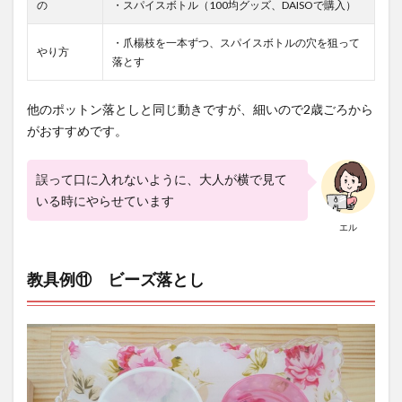
の
・スパイスボトル（100均グッズ、DAISOで購入）
・爪楊枝を一本ずつ、スパイスボトルの穴を狙って
やり方
落とす
他のポットン落としと同じ動きですが、細いので2歳ごろから
がおすすめです。
誤って口に入れないように、大人が横で見て
いる時にやらせています
エル
教具例⑪ ビーズ落とし