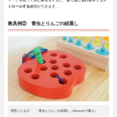
トロールする
練習ができます。
教具例② 青虫とりんごの紐通し
用意したもの
・青虫とりんごの紐通し（Amazonで購入）