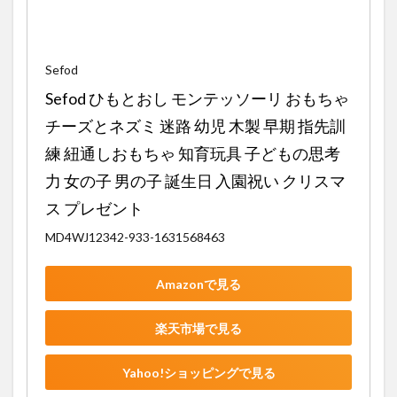
Sefod
Sefod ひもとおし モンテッソーリ おもちゃ 
チーズとネズミ 迷路 幼児 木製 早期 指先訓
練 紐通しおもちゃ 知育玩具 子どもの思考
力 女の子 男の子 誕生日 入園祝い クリスマ
ス プレゼント
MD4WJ12342-933-1631568463
Amazonで見る
楽天市場で見る
Yahoo!ショッピングで見る