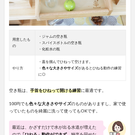
・ジャムの空き瓶
用意したも
・スパイスボトルの空き瓶
の
・化粧水の瓶
・蓋を掴んでひねって空けます。
やり方
・
色々な大きさやサイズ
があるとひねる動作の練習
に◎
空き瓶は、
手首をひねって開ける練習
に最適です。
100均でも
色々な大きさやサイズ
のものがありますし、家で使
っていたものを綺麗に洗って使ってもOKです。
最近は、かざすだけで水が出る水道が増えた
ので
「ひねる」動作ができず
、独楽を回せな