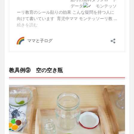
教具例⑨ 空の空き瓶