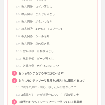
1.4
教具例④ コイン落とし
1.5
教具例⑤ どんぐり落とし
1.6
教具例⑥ ボタンつなぎ
1.7
教具例⑦ あけ移し（スプーン）
1.8
教具例⑧ シール貼り
1.9
教具例⑨ 空の空き瓶
1.10
教具例⑩ 爪楊枝落とし
1.11
教具例⑪ ビーズ落とし
1.12
教具例⑫ 色分けのおしごと
2
おうちモンテをする時に読むべき本
3
おうちモンテッソーリ教具を2歳向けに用意するコツ
3.1
2歳児の興味・関心、やりたがる動作って？
3.2
2歳児がやりたがる動作について（我が家の例）
4
2歳児のおうちモンテッソーリで使っている教具棚