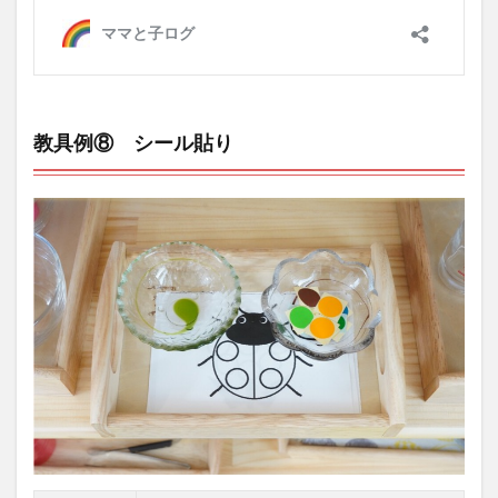
教具例⑧ シール貼り