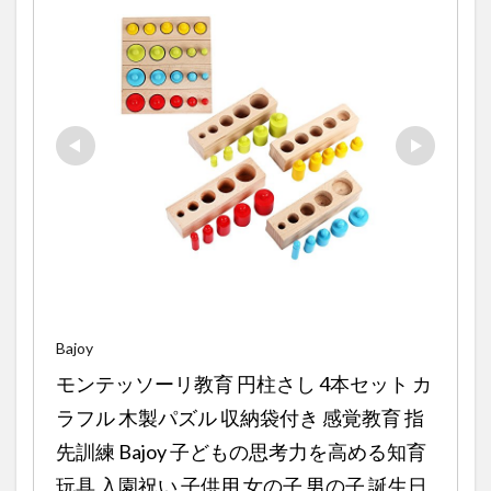
Bajoy
モンテッソーリ教育 円柱さし 4本セット カ
ラフル 木製パズル 収納袋付き 感覚教育 指
先訓練 Bajoy 子どもの思考力を高める知育
玩具 入園祝い 子供用 女の子 男の子 誕生日 